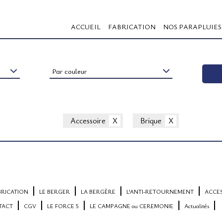
ACCUEIL
FABRICATION
NOS PARAPLUIES
Par couleur
Accessoire
Brique
BRICATION
LE BERGER
LA BERGÈRE
L'ANTI-RETOURNEMENT
ACCE
TACT
CGV
LE FORCE 5
LE CAMPAGNE ou CEREMONIE
Actualités