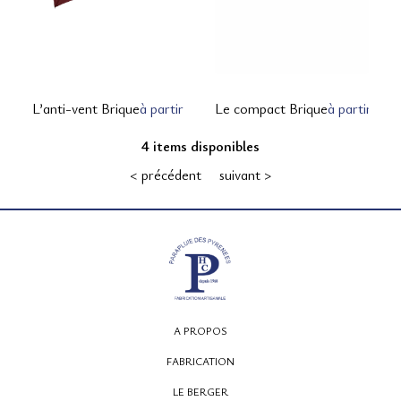
L’anti-vent Brique
à partir de 125,00 € TTC
Le compact Brique
à partir de
4 items disponibles
< précédent
suivant >
A PROPOS
FABRICATION
LE BERGER