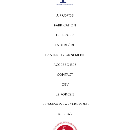
A PROPOS
FABRICATION
12, rue Montpensier
LE BERGER
64000 PAU
LA BERGÈRE
05 59 27 53 66
L'ANTI-RETOURNEMENT
ACCESSOIRES
CONTACT
CGV
LE FORCE 5
LE CAMPAGNE ou CEREMONIE
Actualités