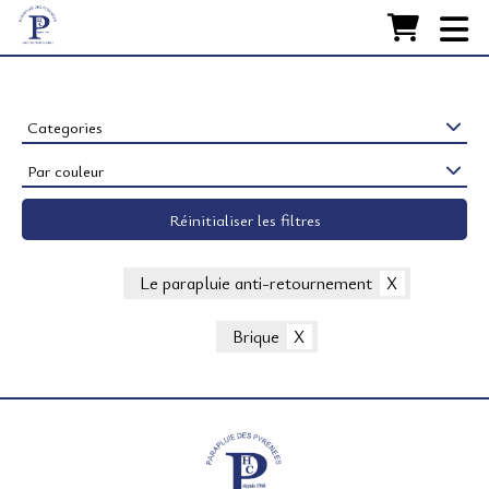
Accueil
FABRICATION
Nos Parapluies
Categories
Par couleur
RESTAURATION
Réinitialiser les filtres
ACCESSOIRES
LA MAISON
Le parapluie anti-retournement
CONTACT
Brique