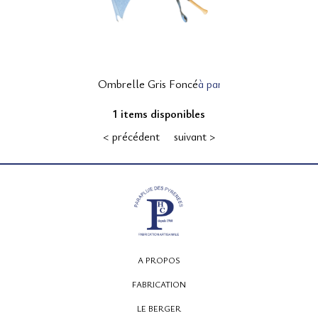
12, rue Montpensier
Ombrelle Gris Foncé
à partir de 175,00 € TTC
64000 PAU
1 items disponibles
05 59 27 53 66
< précédent
suivant >
A PROPOS
FABRICATION
LE BERGER