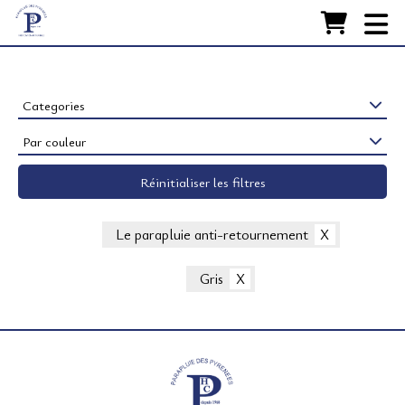
Accueil
FABRICATION
Nos Parapluies
Categories
Par couleur
RESTAURATION
Réinitialiser les filtres
ACCESSOIRES
LA MAISON
Le parapluie anti-retournement
CONTACT
Gris