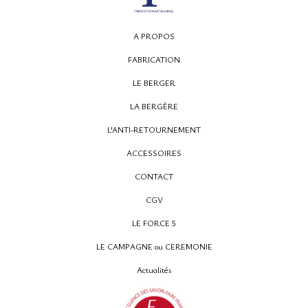
A PROPOS
FABRICATION
12, rue Montpensier
LE BERGER
64000 PAU
LA BERGÈRE
05 59 27 53 66
L'ANTI-RETOURNEMENT
ACCESSOIRES
CONTACT
CGV
LE FORCE 5
LE CAMPAGNE ou CEREMONIE
Actualités