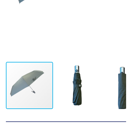
12, rue Montpensier
64000 PAU
05 59 27 53 66