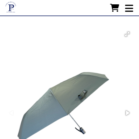
Accueil
FABRICATION
Nos Parapluies
RESTAURATION
ACCESSOIRES
LA MAISON
CONTACT