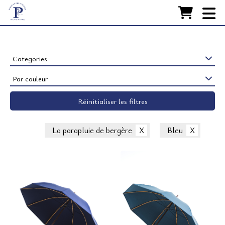
Accueil
FABRICATION
Nos Parapluies
Categories
Par couleur
RESTAURATION
Réinitialiser les filtres
ACCESSOIRES
LA MAISON
La parapluie de bergère
Bleu
CONTACT