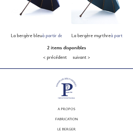
12, rue Montpensier
La bergère bleu
à partir de 210,00 € TTC
La bergère myrthre
à partir d
64000 PAU
2 items disponibles
05 59 27 53 66
< précédent
suivant >
A PROPOS
FABRICATION
LE BERGER