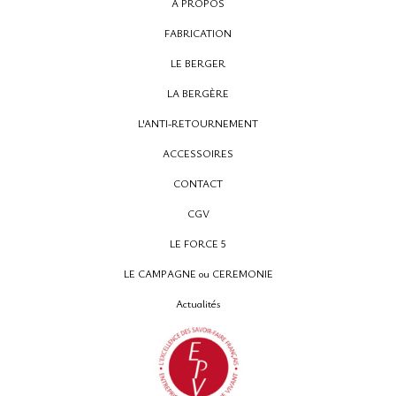
A PROPOS
FABRICATION
LE BERGER
12, rue Montpensier
LA BERGÈRE
64000 PAU
L'ANTI-RETOURNEMENT
05 59 27 53 66
ACCESSOIRES
CONTACT
CGV
LE FORCE 5
LE CAMPAGNE ou CEREMONIE
Actualités