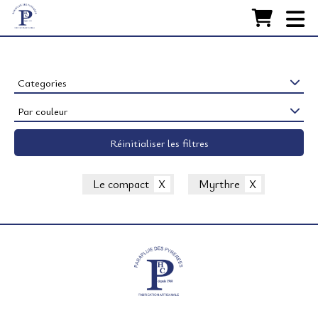
Accueil
FABRICATION
Nos Parapluies
Categories
Par couleur
RESTAURATION
Réinitialiser les filtres
ACCESSOIRES
LA MAISON
Le compact
Myrthre
CONTACT