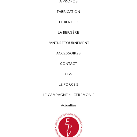
A PROPOS
FABRICATION
LE BERGER
12, rue Montpensier
LA BERGÈRE
64000 PAU
L'ANTI-RETOURNEMENT
05 59 27 53 66
ACCESSOIRES
CONTACT
CGV
LE FORCE 5
LE CAMPAGNE ou CEREMONIE
Actualités