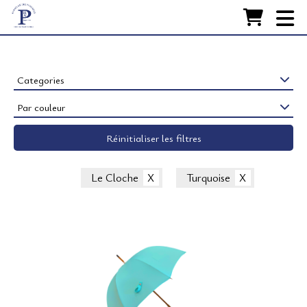
Accueil
FABRICATION
Nos Parapluies
Categories
Par couleur
RESTAURATION
Réinitialiser les filtres
ACCESSOIRES
LA MAISON
Le Cloche
Turquoise
CONTACT