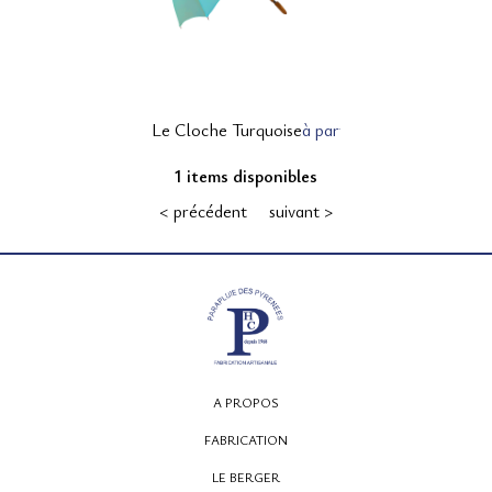
12, rue Montpensier
Le Cloche Turquoise
à partir de 135,00 € TTC
64000 PAU
1 items disponibles
05 59 27 53 66
< précédent
suivant >
A PROPOS
FABRICATION
LE BERGER